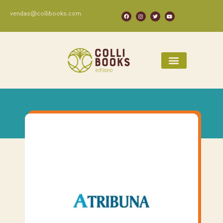
vendas@collibooks.com