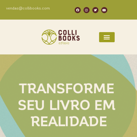
vendas@collibooks.com