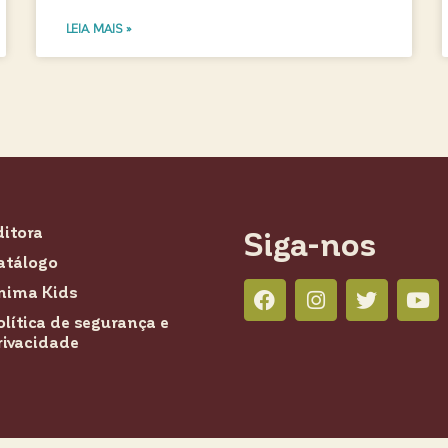
LEIA MAIS »
ditora
Siga-nos
atálogo
nima Kids
olítica de segurança e
rivacidade