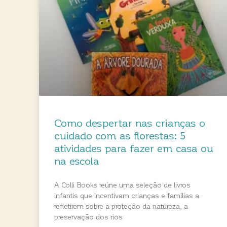
Como despertar nas crianças o
cuidado com as florestas: 5
atividades para fazer em casa ou
na escola
A Colli Books reúne uma seleção de livros
infantis que incentivam crianças e famílias a
refletirem sobre a proteção da natureza, a
preservação dos rios