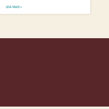
LEIA MAIS »
Colli Books Editora
Salas 804 - 805 - 806 210 Led Office
- Águas Claras, Brasília - DF, 71950-
770, Brasil
+55 61 98212-7673