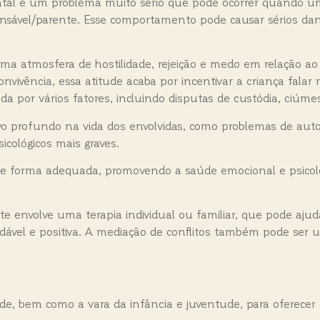
ental é um problema muito sério que pode ocorrer quando 
ponsável/parente. Esse comportamento pode causar sérios dan
a atmosfera de hostilidade, rejeição e medo em relação ao o
ivência, essa atitude acaba por incentivar a criança falar m
a por vários fatores, incluindo disputas de custódia, ciúmes
vo profundo na vida dos envolvidas, como problemas de auto
cológicos mais graves.
de forma adequada, promovendo a saúde emocional e psicológ
 envolve uma terapia individual ou familiar, que pode ajudar
ável e positiva. A mediação de conflitos também pode ser um
de, bem como a vara da infância e juventude, para oferecer 