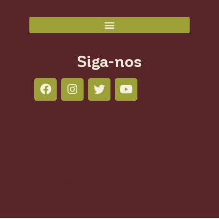
Siga-nos
Colli Books Editora
Salas 804 - 805 - 806 210 Led Office -
Águas Claras, Brasília - DF, 71950-770,
Brasil
+55 61 98212-7673