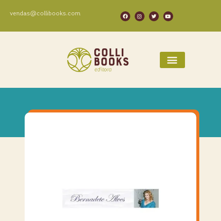
vendas@collibooks.com