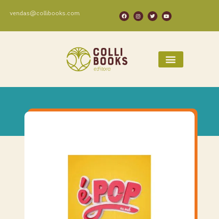
vendas@collibooks.com