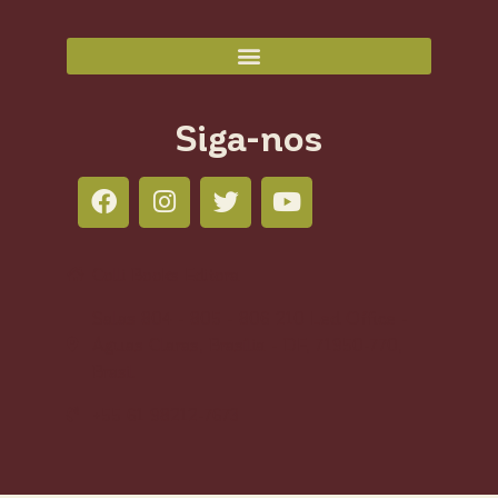
Siga-nos
Colli Books Editora
Salas 804 - 805 - 806 210 Led Office -
Águas Claras, Brasília - DF, 71950-770,
Brasil
+55 61 98212-7673