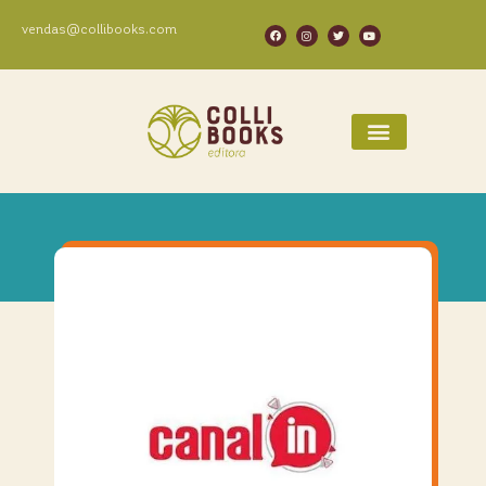
vendas@collibooks.com