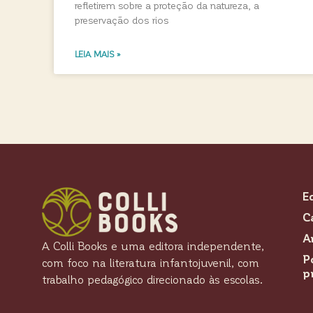
refletirem sobre a proteção da natureza, a
preservação dos rios
LEIA MAIS »
E
C
A
A Colli Books e uma editora independente,
P
com foco na literatura infantojuvenil, com
p
trabalho pedagógico direcionado às escolas.