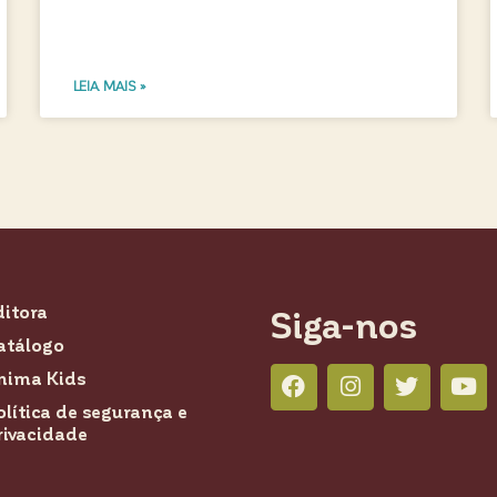
LEIA MAIS »
ditora
Siga-nos
atálogo
nima Kids
olítica de segurança e
rivacidade