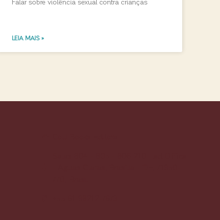
Falar sobre violência sexual contra crianças
LEIA MAIS »
Colli Books Editora
Salas 804 - 805 - 806 210 Led Office
- Águas Claras, Brasília - DF, 71950-
770, Brasil
+55 61 98212-7673