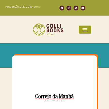
vendas@collibooks.com