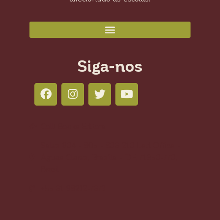
Siga-nos
Colli Books Editora
Salas 804 - 805 - 806 210 Led Office -
Águas Claras, Brasília - DF, 71950-770,
Brasil
+55 61 98212-7673