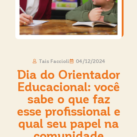
Tais Faccioli
04/12/2024
Dia do Orientador
Educacional: você
sabe o que faz
esse profissional e
qual seu papel na
comunidade