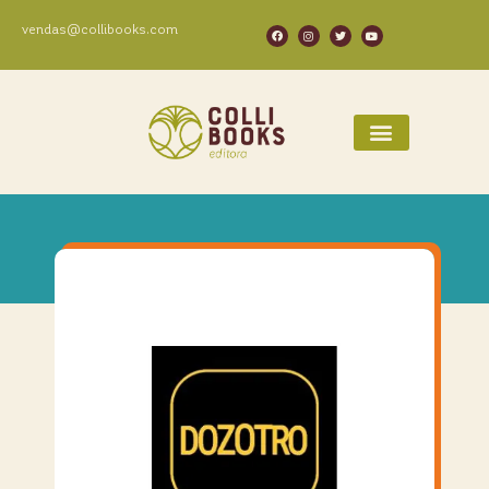
vendas@collibooks.com