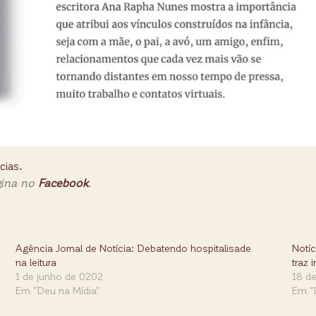
cias
.
gina no
Facebook
.
Agência Jornal de Notícia: Debatendo hospitalisade
Notí
na leitura
traz 
1 de junho de 0202
18 d
Em "Deu na Mídia"
Em "