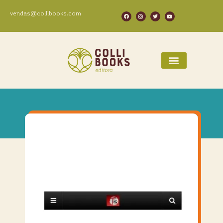
vendas@collibooks.com