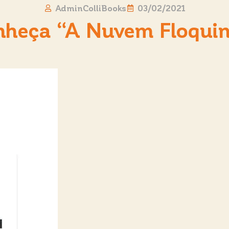
AdminColliBooks
03/02/2021
heça “A Nuvem Floquinh