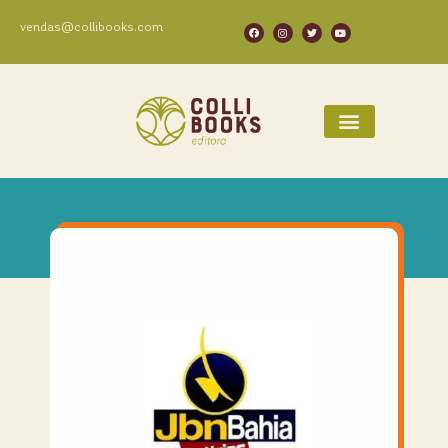
vendas@collibooks.com