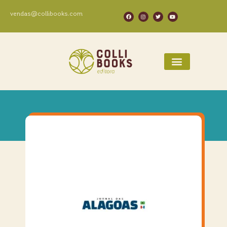
vendas@collibooks.com