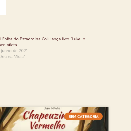
l Folha do Estado: Isa Colli lança livro “Luke, o
co atleta
e junho de 2021
Deu na Mídia"
SEM CATEGORIA