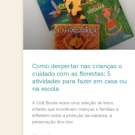
Como despertar nas crianças o
cuidado com as florestas: 5
atividades para fazer em casa ou
na escola
A Colli Books reúne uma seleção de livros
infantis que incentivam crianças e famílias a
refletirem sobre a proteção da natureza, a
preservação dos rios