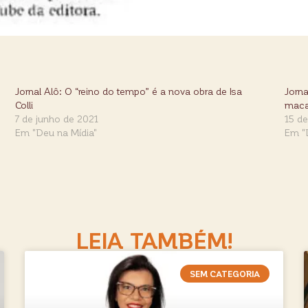
Jornal Alô: O “reino do tempo” é a nova obra de Isa
Jorna
Colli
maca
7 de junho de 2021
15 d
Em "Deu na Mídia"
Em "
LEIA TAMBÉM!
SEM CATEGORIA