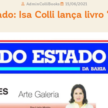
AdminColliBooks
15/06/2021
do: Isa Colli lança livr