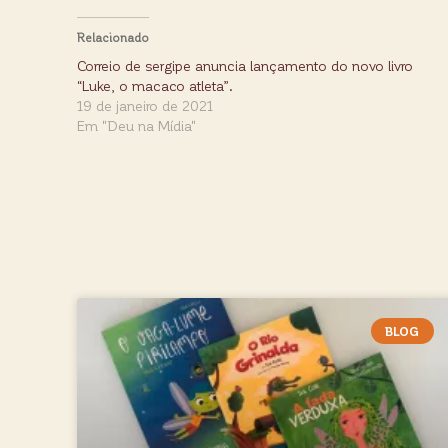
Relacionado
Correio de sergipe anuncia lançamento do novo livro
“Luke, o macaco atleta”.
19 de janeiro de 2021
Em "Deu na Mídia"
BLOG