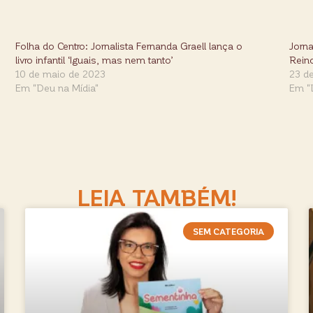
Folha do Centro: Jornalista Fernanda Graell lança o
Jorna
livro infantil ‘Iguais, mas nem tanto’
Rein
10 de maio de 2023
23 d
Em "Deu na Mídia"
Em "
LEIA TAMBÉM!
SEM CATEGORIA