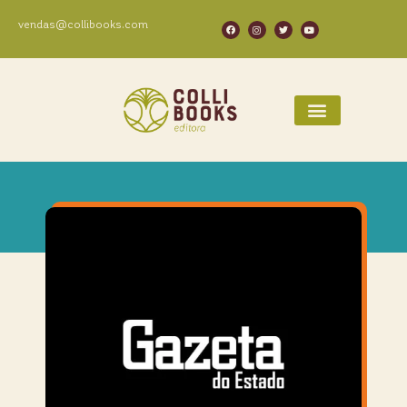
vendas@collibooks.com