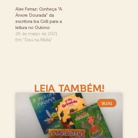
Alex Ferraz: Conheça “A
Árvore Dourada” da
escritora Isa Colli para a
leitura no Outono
26 de março de 2021
Em "Deu na Mídia"
LEIA TAMBÉM!
BLOG