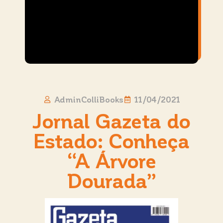
AdminColliBooks
11/04/2021
Jornal Gazeta do
Estado: Conheça
“A Árvore
Dourada”