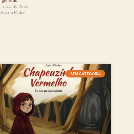
as gêmeas
e maio de 2023
Deu na Mídia"
SEM CATEGORIA