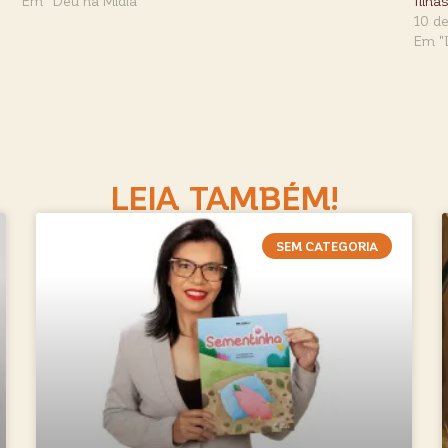
Em "Deu na Mídia"
filh
10 d
Em "
LEIA TAMBÉM!
SEM CATEGORIA