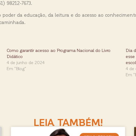
1) 98212-7673.
 o poder da educação, da leitura e do acesso ao conhecimen
l caminhada.
Como garantir acesso ao Programa Nacional do Livro
Dia d
Didático
esse 
4 de junho de 2024
escol
Em "Blog"
4 de
Em "
LEIA TAMBÉM!