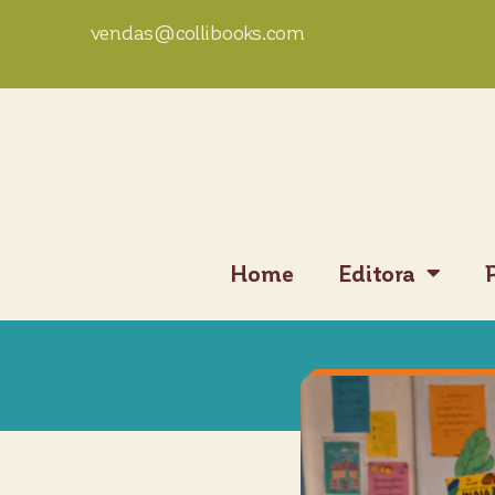
vendas@collibooks.com
Home
Editora