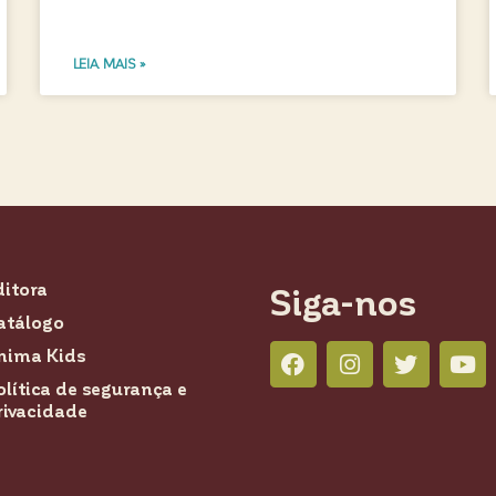
LEIA MAIS »
ditora
Siga-nos
atálogo
nima Kids
olítica de segurança e
rivacidade