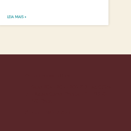
LEIA MAIS »
Colli Books Editora
Salas 804 - 805 - 806 210 Led Office
- Águas Claras, Brasília - DF, 71950-
770, Brasil
+55 61 98212-7673