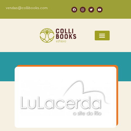
vendas@collibooks.com