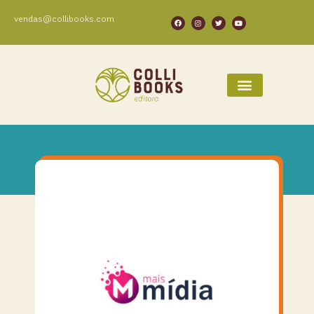
vendas@collibooks.com