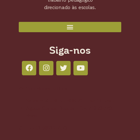
direcionado às escolas.
Siga-nos
Colli Books Editora
Salas 804 - 805 - 806 210 Led Office -
Águas Claras, Brasília - DF, 71950-770,
Brasil
+55 61 98212-7673