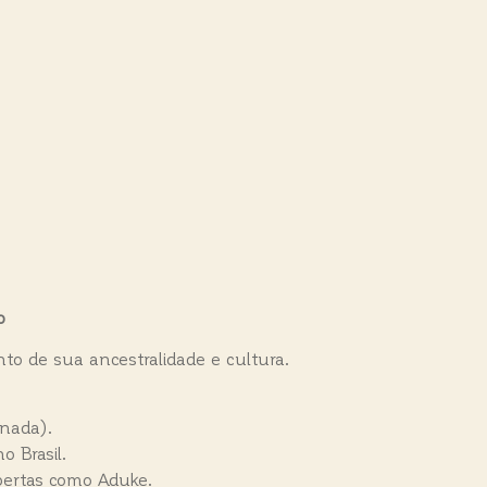
o
 de sua ancestralidade e cultura.
inada).
 Brasil.
obertas como Aduke.