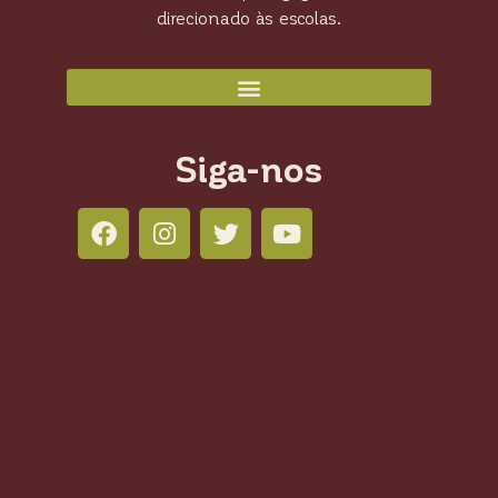
direcionado às escolas.
Siga-nos
Colli Books Editora
Salas 804 - 805 - 806 210 Led Office -
Águas Claras, Brasília - DF, 71950-770,
Brasil
+55 61 98212-7673