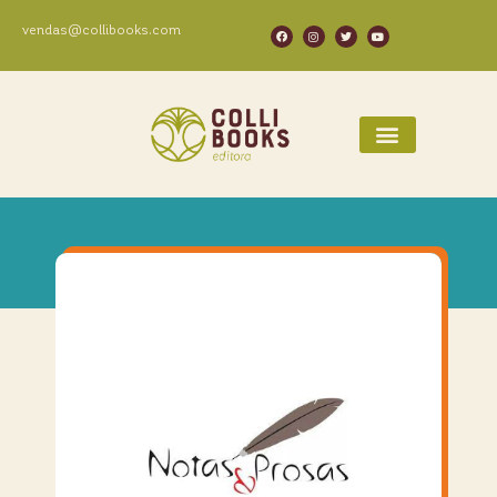
vendas@collibooks.com