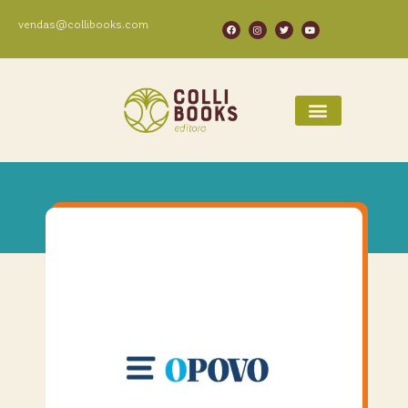
vendas@collibooks.com