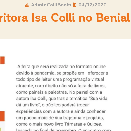
AdminColliBooks
04/12/2020
itora Isa Colli no Benia