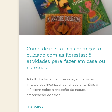
Como despertar nas crianças o
cuidado com as florestas: 5
atividades para fazer em casa ou
na escola
A Colli Books reúne uma seleção de livros
infantis que incentivam crianças e famílias a
refletirem sobre a proteção da natureza, a
preservação dos rios
LEIA MAIS »