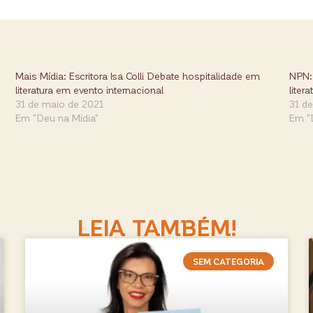
Mais Mídia: Escritora Isa Colli Debate hospitalidade em
NPN: 
literatura em evento internacional
liter
31 de maio de 2021
31 d
Em "Deu na Mídia"
Em "
LEIA TAMBÉM!
SEM CATEGORIA