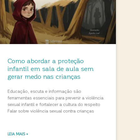
Como abordar a proteção
infantil em sala de aula sem
gerar medo nas crianças
Educação, escuta e informação são
ferramentas essenciais para prevenir a violência
sexual infantil e fortalecer a cultura do respeito
Falar sobre violência sexual contra crianças
LEIA MAIS »