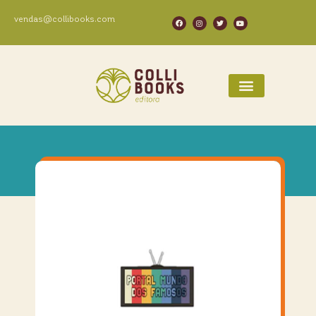
vendas@collibooks.com