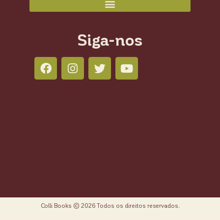
Siga-nos
Colli Books Editora
Salas 804 - 805 - 806 210 Led Office -
Águas Claras, Brasília - DF, 71950-770,
Brasil
+55 61 98212-7673
Colli Books © 2026 Todos os direitos reservados.