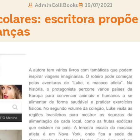
AdminColliBooks
19/07/2021
lares: escritora propõe 
ianças