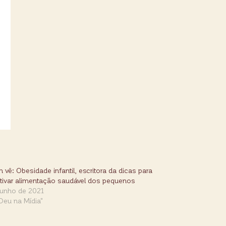
vê: Obesidade infantil, escritora da dicas para
ntivar alimentação saudável dos pequenos
junho de 2021
Deu na Mídia"