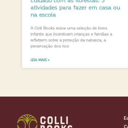
atividades para fazer em casa ou
na escola
A Colli Books reúne uma seleção de livros
infantis que incentivam crianças e famílias a
refletirem sobre a proteção da natureza, a
preservação dos rios
LEIA MAIS »
E
C