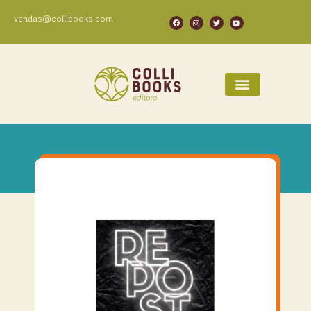
vendas@collibooks.com