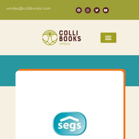
vendas@collibooks.com