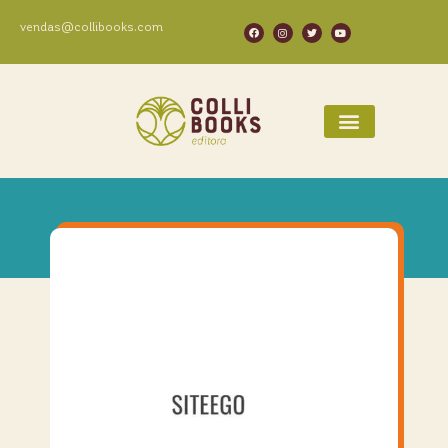
vendas@collibooks.com