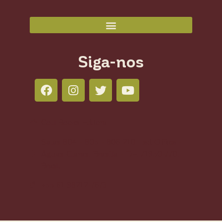
Siga-nos
Colli Books Editora
Salas 804 - 805 - 806 210 Led Office -
Águas Claras, Brasília - DF, 71950-770,
Brasil
+55 61 98212-7673