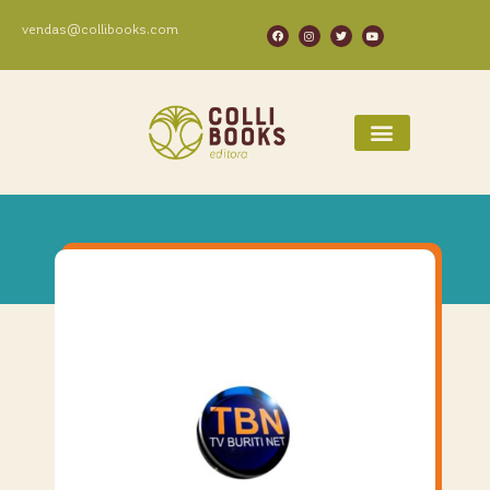
vendas@collibooks.com