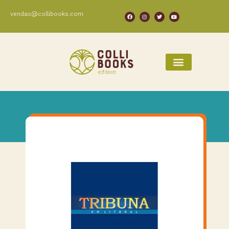
vendas@collibooks.com