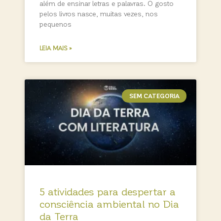
além de ensinar letras e palavras. O gosto
pelos livros nasce, muitas vezes, nos
pequenos
LEIA MAIS »
SEM CATEGORIA
5 atividades para despertar a
consciência ambiental no Dia
da Terra