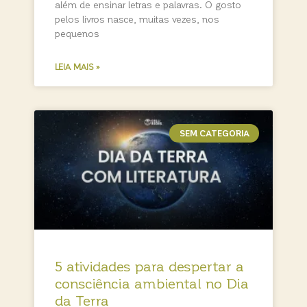
além de ensinar letras e palavras. O gosto
pelos livros nasce, muitas vezes, nos
pequenos
LEIA MAIS »
SEM CATEGORIA
5 atividades para despertar a
consciência ambiental no Dia
da Terra