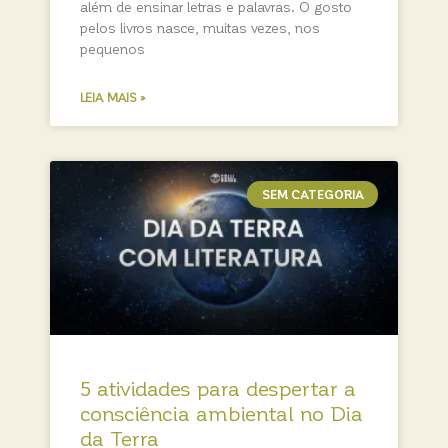
além de ensinar letras e palavras. O gosto
pelos livros nasce, muitas vezes, nos
pequenos
LEIA MAIS »
SEM CATEGORIA
5 atividades para despertar a
consciência ambiental no Dia
da Terra