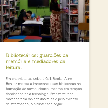
Bibliotecários: guardiões da
memória e mediadores da
leitura.
Em entrevista exclusiva à Colli Books, Aline
Benitez mostra a importância das bibliotecas na
formação de novos leitores, mesmo em tempos
dominados pela tecnologia. Em um mundo
marcado pela rapidez das telas e pelo excesso
de informação, o bibliotecário segue