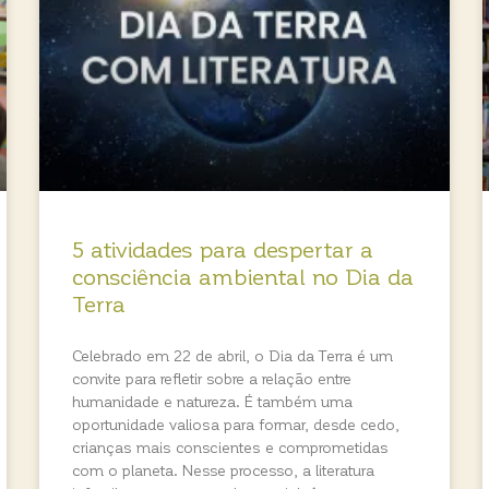
5 atividades para despertar a
consciência ambiental no Dia da
Terra
Celebrado em 22 de abril, o Dia da Terra é um
convite para refletir sobre a relação entre
humanidade e natureza. É também uma
oportunidade valiosa para formar, desde cedo,
crianças mais conscientes e comprometidas
com o planeta. Nesse processo, a literatura