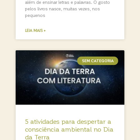
além de ensinar letras e palavras. O gosto
pelos livros nasce, muitas vezes, nos
pequenos
LEIA MAIS »
SEM CATEGORIA
5 atividades para despertar a
consciência ambiental no Dia
da Terra