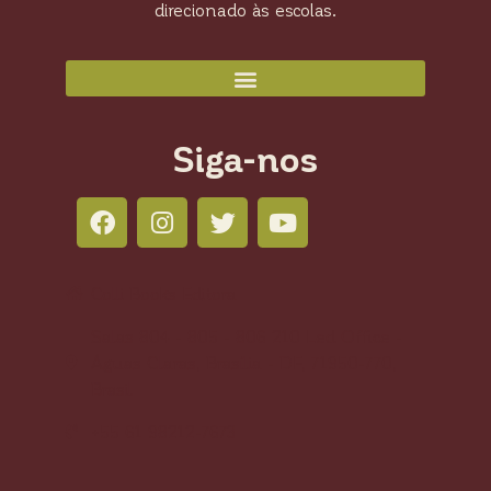
direcionado às escolas.
Siga-nos
Colli Books Editora
Salas 804 - 805 - 806 210 Led Office -
Águas Claras, Brasília - DF, 71950-770,
Brasil
+55 61 98212-7673