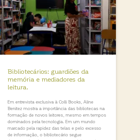
Bibliotecários: guardiões da
memória e mediadores da
leitura.
Em entrevista exclusiva à Colli Books, Aline
Benitez mostra a importância das bibliotecas na
formação de novos leitores, mesmo em tempos
dominados pela tecnologia. Em um mundo
marcado pela rapidez das telas e pelo excesso
de informação, o bibliotecário segue