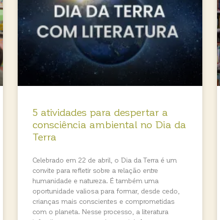
5 atividades para despertar a
consciência ambiental no Dia da
Terra
Celebrado em 22 de abril, o Dia da Terra é um
convite para refletir sobre a relação entre
humanidade e natureza. É também uma
oportunidade valiosa para formar, desde cedo,
crianças mais conscientes e comprometidas
com o planeta. Nesse processo, a literatura