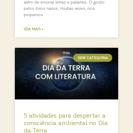
além de ensinar letras e palavras. O gosto
pelos livros nasce, muitas vezes, nos
pequenos
LEIA MAIS »
SEM CATEGORIA
5 atividades para despertar a
consciência ambiental no Dia
da Terra