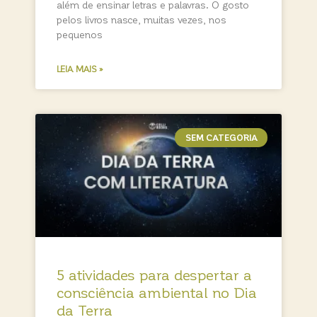
além de ensinar letras e palavras. O gosto
pelos livros nasce, muitas vezes, nos
pequenos
LEIA MAIS »
SEM CATEGORIA
5 atividades para despertar a
consciência ambiental no Dia
da Terra