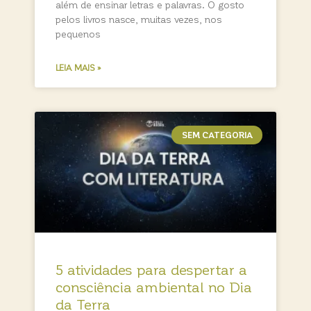
além de ensinar letras e palavras. O gosto
pelos livros nasce, muitas vezes, nos
pequenos
LEIA MAIS »
SEM CATEGORIA
5 atividades para despertar a
consciência ambiental no Dia
da Terra