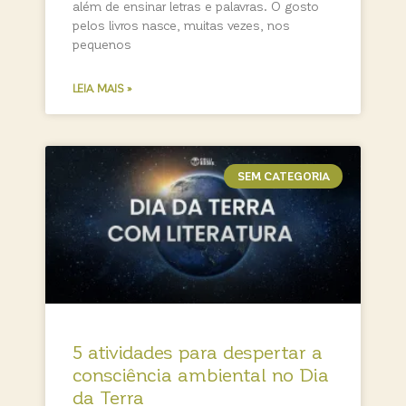
além de ensinar letras e palavras. O gosto
pelos livros nasce, muitas vezes, nos
pequenos
LEIA MAIS »
SEM CATEGORIA
5 atividades para despertar a
consciência ambiental no Dia
da Terra