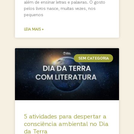
além de ensinar letras e palavras. O gosto
pelos livros nasce, muitas vezes, nos
pequenos
LEIA MAIS »
SEM CATEGORIA
5 atividades para despertar a
consciência ambiental no Dia
da Terra