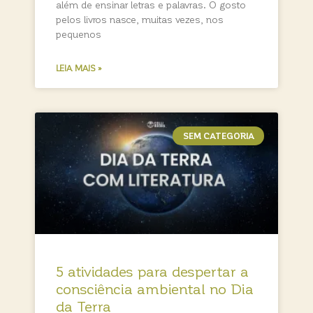
além de ensinar letras e palavras. O gosto
pelos livros nasce, muitas vezes, nos
pequenos
LEIA MAIS »
SEM CATEGORIA
5 atividades para despertar a
consciência ambiental no Dia
da Terra