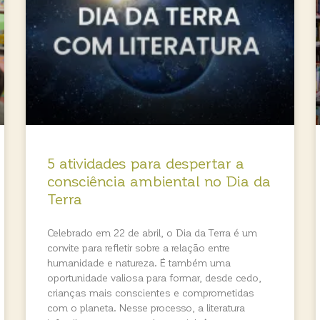
5 atividades para despertar a
consciência ambiental no Dia da
Terra
Celebrado em 22 de abril, o Dia da Terra é um
convite para refletir sobre a relação entre
humanidade e natureza. É também uma
oportunidade valiosa para formar, desde cedo,
crianças mais conscientes e comprometidas
com o planeta. Nesse processo, a literatura