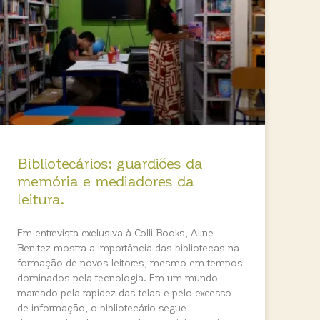
Bibliotecários: guardiões da
memória e mediadores da
leitura.
Em entrevista exclusiva à Colli Books, Aline
Benitez mostra a importância das bibliotecas na
formação de novos leitores, mesmo em tempos
dominados pela tecnologia. Em um mundo
marcado pela rapidez das telas e pelo excesso
de informação, o bibliotecário segue