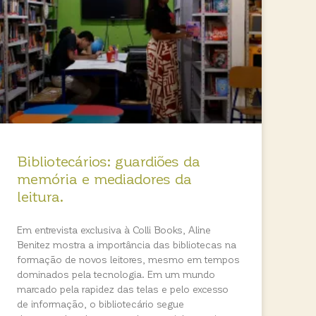
Bibliotecários: guardiões da
memória e mediadores da
leitura.
Em entrevista exclusiva à Colli Books, Aline
Benitez mostra a importância das bibliotecas na
formação de novos leitores, mesmo em tempos
dominados pela tecnologia. Em um mundo
marcado pela rapidez das telas e pelo excesso
de informação, o bibliotecário segue