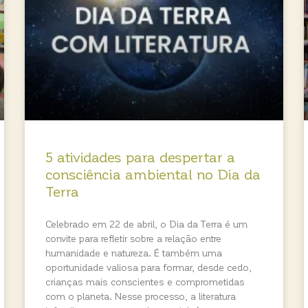
5 atividades para despertar a
consciência ambiental no Dia da
Terra
Celebrado em 22 de abril, o Dia da Terra é um
convite para refletir sobre a relação entre
humanidade e natureza. É também uma
oportunidade valiosa para formar, desde cedo,
crianças mais conscientes e comprometidas
com o planeta. Nesse processo, a literatura