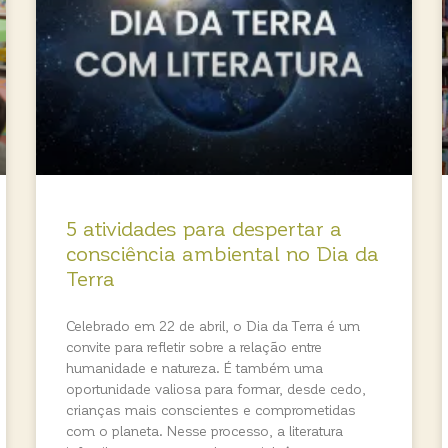
5 atividades para despertar a
consciência ambiental no Dia da
Terra
Celebrado em 22 de abril, o Dia da Terra é um
convite para refletir sobre a relação entre
humanidade e natureza. É também uma
oportunidade valiosa para formar, desde cedo,
crianças mais conscientes e comprometidas
com o planeta. Nesse processo, a literatura